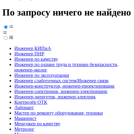
По запросу ничего не найдено
Инженер КИПиА
Инженер ПНР
Инженер по качеству
Инженер по охране труда и технике безопасности,
инженер-эколог
Инженер по эксплуатации
Инженер слаботочных систем/Инженер связи
Инженер-конструктор, инженер-проектировщик
Инженер-электроник, инженер-электронщик
Инженер-энергетик, инженер-электрик
Контролёр ОТК
Лаборант
Мастер по ремонту оборудования, техники
Машинист
Менеджер по качеству
Метролог