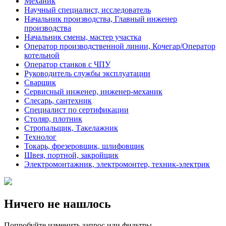
Механик
Научный специалист, исследователь
Начальник производства, Главный инженер
производства
Начальник смены, мастер участка
Оператор производственной линии, Кочегар/Оператор
котельной
Оператор станков с ЧПУ
Руководитель службы эксплуатации
Сварщик
Сервисный инженер, инженер-механик
Слесарь, сантехник
Специалист по сертификации
Столяр, плотник
Стропальщик, Такелажник
Технолог
Токарь, фрезеровщик, шлифовщик
Швея, портной, закройщик
Электромонтажник, электромонтер, техник-электрик
Ничего не нашлось
Попробуйте изменить запрос или фильтры