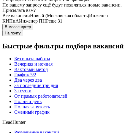
По вашему запросу ещё будут появляться новые вакансии.
Присылать вам?
Все вакансии
Новый (Московская область)
Инженер
КИПиА
Инженер ПНР
еще 31
В мессенджер
На почту
Быстрые фильтры подбора вакансий
Без опыта работы
Вечерняя и ночная
Вахтовый метод
График 5/2
Два через два
За последние три дня
За сутки
От прямых работодателей
Полный день
Полная занятость
Сменный график
HeadHunter
Размещение вакансий