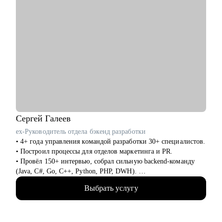
Сергей
Галеев
ex-Руководитель отдела бэкенд разработки
• 4+ года управления командой разработки 30+ специалистов.
• Построил процессы для отделов маркетинга и PR.
• Провёл 150+ интервью, собрал сильную backend-команду
(Java, C#, Go, C++, Python, PHP, DWH).
• Регулярно обучаю и развиваю сотрудников: внедрил
Выбрать услугу
индивидуальные планы роста.
• Организатор и спикер внутренних/внешних митапов,
представитель компании на конференциях и в СМИ (Forbes,
Ведомости, Коммерсантъ, РБК, Деловой Петербург).