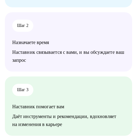
внешний взгляд на резюме, карьерный трек и точки роста.
• IT-специалистам, которые хотят системно подойти к
карьере, а не просто “стрелять откликами” в разные стороны.
Шаг 2
Назначаете время
Наставник связывается с вами, и вы обсуждаете ваш
запрос
Шаг 3
Наставник помогает вам
Даёт инструменты и рекомендации, вдохновляет
на изменения в карьере