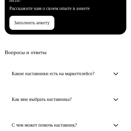
hh.ru?
Расскажите нам о своем опыте в анкете
Заполнить анкету
Вопросы и ответы
Какие наставники есть на маркетплейсе?
Карьерные наставники — это HR-
специалисты, карьерные консультанты,
Как мне выбрать наставника?
психологи, резюмерайтеры и менторы.
Умный поиск поможет в три клика выбрать
Менторы работают в ИТ, дизайне, других
наставника для достижения вашей цели.
С чем может помочь наставник?
узкоспециализированных сферах. Они