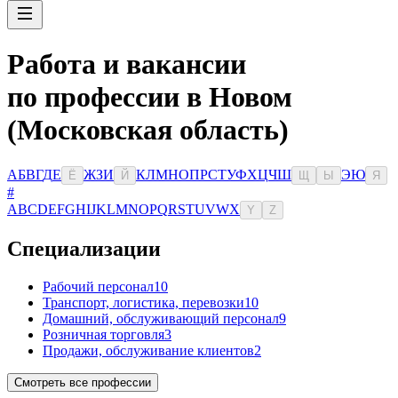
Работа и вакансии
по профессии в Новом
(Московская область)
А
Б
В
Г
Д
Е
Ж
З
И
К
Л
М
Н
О
П
Р
С
Т
У
Ф
Х
Ц
Ч
Ш
Э
Ю
Ё
Й
Щ
Ы
Я
#
A
B
C
D
E
F
G
H
I
J
K
L
M
N
O
P
Q
R
S
T
U
V
W
X
Y
Z
Специализации
Рабочий персонал
10
Транспорт, логистика, перевозки
10
Домашний, обслуживающий персонал
9
Розничная торговля
3
Продажи, обслуживание клиентов
2
Смотреть все профессии