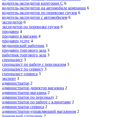
водитель-экспедитор категории C
6
водитель-экспедитор на автомобиле компании
6
водитель-экспедитор по перевозке грузов
6
водитель-экспедитор с автомобилем
6
экспедитор
6
экспедитор по перевозке грузов
6
продавец
4
продавец в магазин
4
продавец услуг
4
медицинский работник
3
продавец торгового зала
3
работник торгового зала
3
специалист
3
специалист по работе с персоналом
3
специалист по сервису
3
специалист сервиса
3
эксперт
3
администратор
2
администратор директор магазина
2
администратор магазина
2
администратор по персоналу
2
администратор по работе с клиентами
2
администратор сервиса
2
администратор-управляющий магазином
2
банковский сотрудник
2