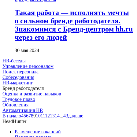
Такая работа — исполнять мечты
о сильном бренде работодателя.
Знакомимся с Бренд-центром hh.ru
через его людей
30 мая 2024
HR-беседы
Управление персоналом
Поиск персонала
Собеседования
HR-маркетинг
Бренд работодателя
Оценка и развитие навыков
Трудовое право
Обновления
Автоматизация HR
В начало
4
5
6
7
8
9
10
11
12
13
14
...
43
дальше
HeadHunter
Размещение вакансий