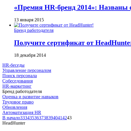
«Премия HR-бренд 2014»: Названы
13 января 2015
Бренд работодателя
Получите сертификат от HeadHunte
18 декабря 2014
HR-беседы
Управление персоналом
Поиск персонала
Собеседования
HR-маркетинг
Бренд работодателя
Оценка и развитие навыков
Трудовое право
Обновления
Автоматизация HR
В начало
33
34
35
36
37
38
39
40
41
42
43
HeadHunter