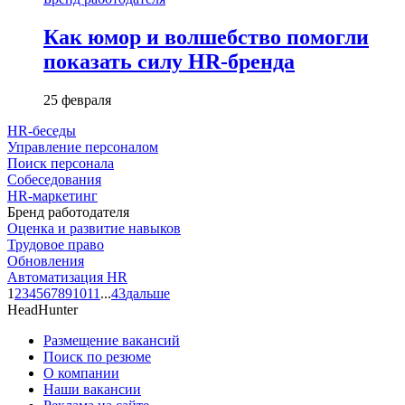
Как юмор и волшебство помогли
показать силу HR-бренда
25 февраля
HR-беседы
Управление персоналом
Поиск персонала
Собеседования
HR-маркетинг
Бренд работодателя
Оценка и развитие навыков
Трудовое право
Обновления
Автоматизация HR
1
2
3
4
5
6
7
8
9
10
11
...
43
дальше
HeadHunter
Размещение вакансий
Поиск по резюме
О компании
Наши вакансии