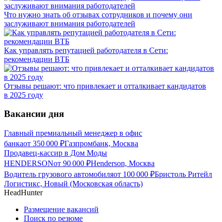
Что нужно знать об отзывах сотрудников и почему они
заслуживают внимания работодателей
Как управлять репутацией работодателя в Сети:
рекомендации ВТБ
Отзывы решают: что привлекает и отталкивает кандидатов
в 2025 году
Вакансии дня
Главный премиальный менеджер в офис
банка
от
350 000
₽
Газпромбанк, Москва
Продавец-кассир в Дом Моды
HENDERSON
от
90 000
₽
Henderson, Москва
Водитель грузового автомобиля
от
100 000
₽
Бристоль Ритейл
Логистикс, Новый (Московская область)
HeadHunter
Размещение вакансий
Поиск по резюме