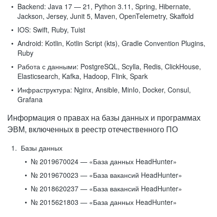
Backend:
Java 17 — 21, Python 3.11, Spring, Hibernate,
Jackson, Jersey, Junit 5, Maven, OpenTelemetry, Skaffold
IOS:
Swift, Ruby, Tuist
Android:
Kotlin, Kotlin Script (kts), Gradle Convention Plugins,
Ruby
Работа с данными:
PostgreSQL, Scylla, Redis, ClickHouse,
Elasticsearch, Kafka, Hadoop, Flink, Spark
Инфраструктура:
Nginx, Ansible, MinIo, Docker, Consul,
Grafana
Информация о правах на базы данных и программах
ЭВМ, включенных в реестр отечественного ПО
Базы данных
№ 2019670024 — «База данных HeadHunter»
№ 2019670023 — «База вакансий HeadHunter»
№ 2018620237 — «База вакансий HeadHunter»
№ 2015621803 — «База данных HeadHunter»