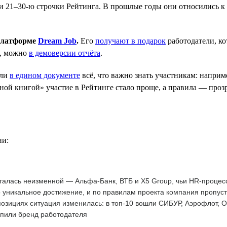
 21–30-ю строчки Рейтинга. В прошлые годы они относились к к
 платформе
Dream Job
.
Его
получают в подарок
работодатели, к
е, можно
в демоверсии отчёта
.
ли
в едином документе
всё, что важно знать участникам: наприм
ой книгой» участие в Рейтинге стало проще, а правила — прозр
ии:
талась неизменной — Альфа-Банк, ВТБ и X5 Group, чьи HR-процес
 уникальное достижение, и по правилам проекта компания пропус
озициях ситуация изменилась: в топ-10 вошли СИБУР, Аэрофлот, 
епили бренд работодателя